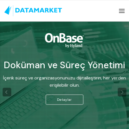
Kurumsal Mobil Portal
mi
Çalışanlarla şirketi yakınlaştıran ve her zaman her ye
erden
etkileşim içinde olmalarını sağlayan çözümümüz.
DETAYLAR