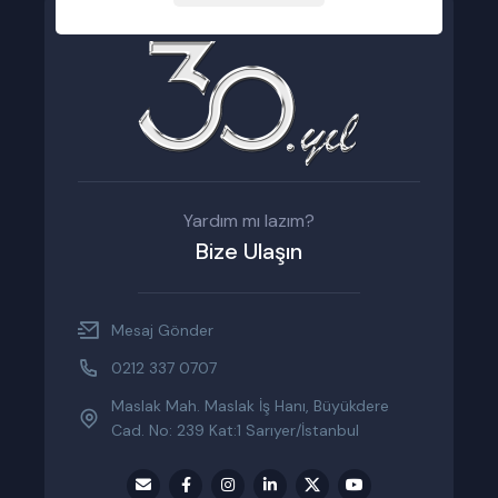
Yardım mı lazım?
Bize Ulaşın
Mesaj Gönder
0212 337 0707
Maslak Mah. Maslak İş Hanı, Büyükdere
Cad. No: 239 Kat:1 Sarıyer/İstanbul