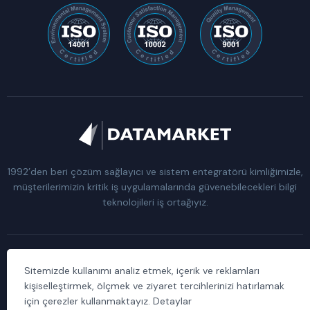
1992’den beri çözüm sağlayıcı ve sistem entegratörü kimliğimizle,
müşterilerimizin kritik iş uygulamalarında güvenebilecekleri bilgi
teknolojileri iş ortağıyız.
Sitemizde kullanımı analiz etmek, içerik ve reklamları
Kişisel Verilerin Korunması Kanunu Aydınlatma Metni
kişiselleştirmek, ölçmek ve ziyaret tercihlerinizi hatırlamak
için çerezler kullanmaktayız. Detaylar
Data Market Bilgi Hizmetleri A.Ş. © 1992 – 2026 Tüm