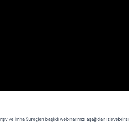
v ve İmha Süreçleri başlıklı webinarımızı aşağıdan izleyebilirsi