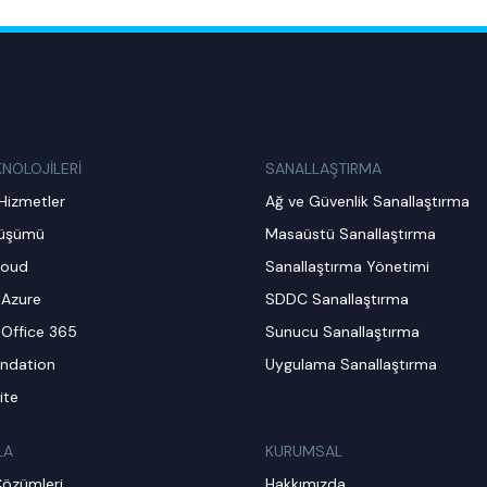
KNOLOJİLERİ
SANALLAŞTIRMA
Hizmetler
Ağ ve Güvenlik Sanallaştırma
nüşümü
Masaüstü Sanallaştırma
loud
Sanallaştırma Yönetimi
 Azure
SDDC Sanallaştırma
 Office 365
Sunucu Sanallaştırma
ndation
Uygulama Sanallaştırma
ite
LA
KURUMSAL
Çözümleri
Hakkımızda