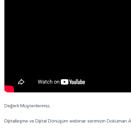
Değerli Müşterilerimiz,
Dijitalleşme ve Dijital Dönüşüm webinar serimizin Doküman Arşi