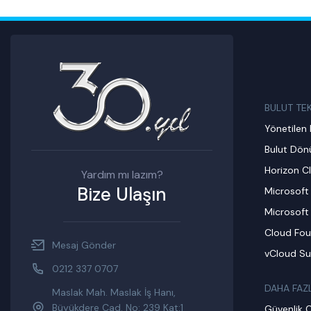
BULUT TE
Yönetilen 
Bulut Dö
Horizon C
Yardım mı lazım?
Bize Ulaşın
Microsoft
Microsoft
Cloud Fou
Mesaj Gönder
vCloud Su
0212 337 0707
DAHA FAZ
Maslak Mah. Maslak İş Hanı,
Büyükdere Cad. No: 239 Kat:1
Güvenlik 