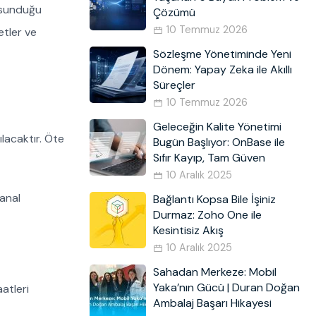
k sunduğu
Çözümü
10 Temmuz 2026
etler ve
Sözleşme Yönetiminde Yeni
Dönem: Yapay Zeka ile Akıllı
Süreçler
10 Temmuz 2026
Geleceğin Kalite Yönetimi
lacaktır. Öte
Bugün Başlıyor: OnBase ile
Sıfır Kayıp, Tam Güven
10 Aralık 2025
sanal
Bağlantı Kopsa Bile İşiniz
Durmaz: Zoho One ile
Kesintisiz Akış
10 Aralık 2025
Sahadan Merkeze: Mobil
Yaka’nın Gücü | Duran Doğan
atleri
Ambalaj Başarı Hikayesi