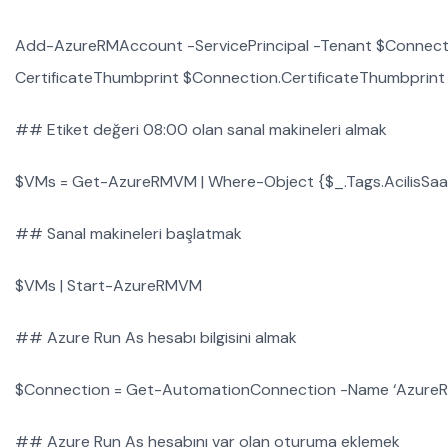
Add-AzureRMAccount -ServicePrincipal -Tenant $Connectio
CertificateThumbprint $Connection.CertificateThumbprint
## Etiket değeri 08:00 olan sanal makineleri almak
$VMs = Get-AzureRMVM | Where-Object {$_.Tags.AcilisSaat
## Sanal makineleri başlatmak
$VMs | Start-AzureRMVM
## Azure Run As hesabı bilgisini almak
$Connection = Get-AutomationConnection -Name ‘Azure
## Azure Run As hesabını var olan oturuma eklemek