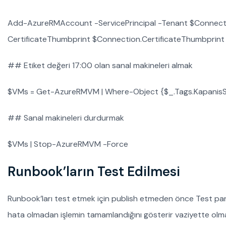
Add-AzureRMAccount -ServicePrincipal -Tenant $Connectio
CertificateThumbprint $Connection.CertificateThumbprint
## Etiket değeri 17:00 olan sanal makineleri almak
$VMs = Get-AzureRMVM | Where-Object {$_.Tags.KapanisSaa
## Sanal makineleri durdurmak
$VMs | Stop-AzureRMVM -Force
Runbook’ların Test Edilmesi
Runbook’ları test etmek için publish etmeden önce Test pane
hata olmadan işlemin tamamlandığını gösterir vaziyette olma