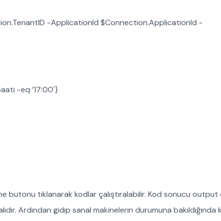
n.TenantID -ApplicationId $Connection.ApplicationId -
ti -eq ’17:00′}
 butonu tıklanarak kodlar çalıştıralabilir. Kod sonucu output 
lıdır. Ardından gidip sanal makinelerin durumuna bakıldığında 