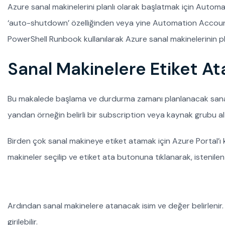
Azure sanal makinelerini planlı olarak başlatmak için Autom
‘auto-shutdown’ özelliğinden veya yine Automation Account’
PowerShell Runbook kullanılarak Azure sanal makinelerinin pla
Sanal Makinelere Etiket A
Bu makalede başlama ve durdurma zamanı planlanacak sanal m
yandan örneğin belirli bir subscription veya kaynak grubu altı
Birden çok sanal makineye etiket atamak için Azure Portal’ı k
makineler seçilip ve etiket ata butonuna tıklanarak, istenilen 
Ardından sanal makinelere atanacak isim ve değer belirlenir. 
girilebilir.