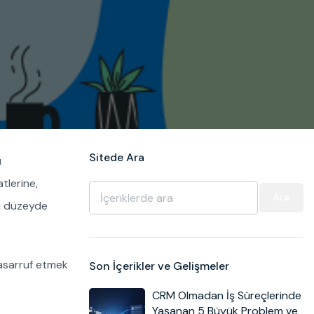
Sitede Ara
u
tlerine,
Ara
i düzeyde
tasarruf etmek
Son İçerikler ve Gelişmeler
CRM Olmadan İş Süreçlerinde
Yaşanan 5 Büyük Problem ve