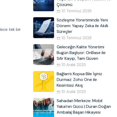
Çözümü
10 Temmuz 2026
Sözleşme Yönetiminde Yeni
Dönem: Yapay Zeka ile Akıllı
lece tek bir
Süreçler
10 Temmuz 2026
Geleceğin Kalite Yönetimi
Bugün Başlıyor: OnBase ile
Sıfır Kayıp, Tam Güven
10 Aralık 2025
Bağlantı Kopsa Bile İşiniz
Durmaz: Zoho One ile
Kesintisiz Akış
10 Aralık 2025
Sahadan Merkeze: Mobil
Yaka’nın Gücü | Duran Doğan
Ambalaj Başarı Hikayesi