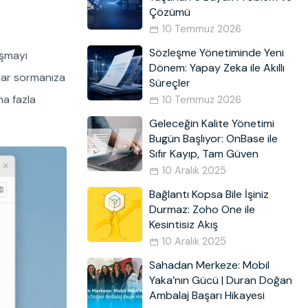
Çözümü
10 Temmuz 2026
Sözleşme Yönetiminde Yeni
uşmayı
Dönem: Yapay Zeka ile Akıllı
ular sormanıza
Süreçler
ha fazla
10 Temmuz 2026
Geleceğin Kalite Yönetimi
Bugün Başlıyor: OnBase ile
Sıfır Kayıp, Tam Güven
10 Aralık 2025
Bağlantı Kopsa Bile İşiniz
Durmaz: Zoho One ile
Kesintisiz Akış
10 Aralık 2025
Sahadan Merkeze: Mobil
Yaka’nın Gücü | Duran Doğan
Ambalaj Başarı Hikayesi