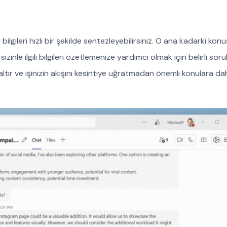
ilgileri hızlı bir şekilde sentezleyebilirsiniz. O ana kadarki kon
inle ilgili bilgileri özetlemenize yardımcı olmak için belirli sor
ltır ve işinizin akışını kesintiye uğratmadan önemli konulara da