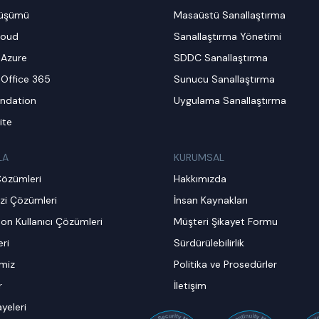
nüşümü
Masaüstü Sanallaştırma
loud
Sanallaştırma Yönetimi
 Azure
SDDC Sanallaştırma
 Office 365
Sunucu Sanallaştırma
ndation
Uygulama Sanallaştırma
ite
LA
KURUMSAL
Çözümleri
Hakkımızda
zi Çözümleri
İnsan Kaynakları
on Kullanıcı Çözümleri
Müşteri Şikayet Formu
ri
Sürdürülebilirlik
imiz
Politika ve Prosedürler
r
İletişim
ayeleri