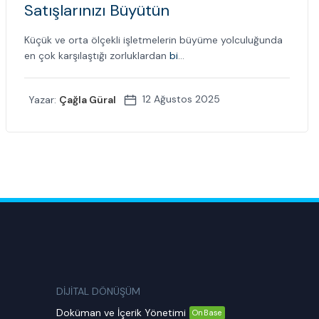
Satışlarınızı Büyütün
Küçük ve orta ölçekli işletmelerin büyüme yolculuğunda
en çok karşılaştığı zorluklardan
bi
...
12 Ağustos 2025
Yazar:
Çağla Güral
DİJİTAL DÖNÜŞÜM
Doküman ve İçerik Yönetimi
OnBase