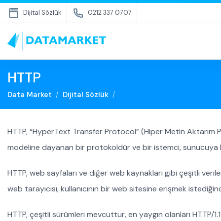
Dijital Sözlük
0212 337 0707
HTTP
Data Market
Dijital Sözlük
HTTP, “HyperText Transfer Protocol” (Hiper Metin Aktarım P
modeline dayanan bir protokoldür ve bir istemci, sunucuya bi
HTTP, web sayfaları ve diğer web kaynakları gibi çeşitli verileri
web tarayıcısı, kullanıcının bir web sitesine erişmek istediğ
HTTP, çeşitli sürümleri mevcuttur, en yaygın olanları HTTP/1.1 v