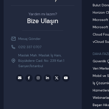
Bulut Dö
Horizon C
Yardım mı lazım?
Bize Ulaşın
Microsoft
Microsoft
Cloud Fou
Mesaj Gönder
vCloud Su
0212 337 0707
DAHA FAZ
Maslak Mah. Maslak İş Hanı,
Büyükdere Cad. No: 239 Kat:1
Güvenlik 
Sarıyer/İstanbul
Veri Merke
Mobil ve S
İş Çözümle
Hizmetler
Webinarla
Başarı Hik