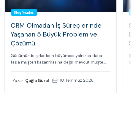
Blog Yazıları
CRM Olmadan İş Süreçlerinde
S
Yaşanan 5 Büyük Problem ve
D
Çözümü
S
Günümüzde şirketlerin büyümesi yalnızca daha
Şi
fazla müşteri kazanmasına değil, mevcut müşte...
bi
10 Temmuz 2026
Yazar:
Çağla Güral
Y