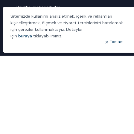
Politika ve Prosedürler
Sitemizde kullanımı analiz etmek, içerik ve reklamları
İletişim
kişiselleştirmek, ölçmek ve ziyaret tercihlerinizi hatırlamak
için çerezler kullanmaktayız. Detaylar
ÖNE ÇIKANLAR
için
buraya
tıklayabilirsiniz.
Bulut Dönüşümü
Tamam
Dijital Sözlük
ideal IDM
Mobil Yaka
Yönetilen Hizmetler