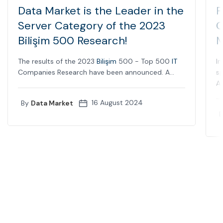
Data Market is the Leader in the
F
Server Category of the 2023
C
Bilişim 500 Research!
M
The results of the 2023
Bilişim
500 - Top 500
IT
In
Companies Research have been announced. A...
sp
Ap
16 August 2024
By
Data Market
B