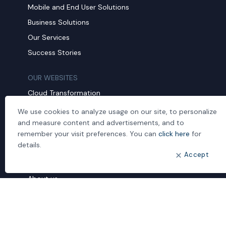
Mobile and End User Solutions
Business Solutions
Our Services
Success Stories
OUR WEBSITES
Cloud Transformation
ideal IDM
We use cookies to analyze usage on our site, to personalize
and measure content and advertisements, and to
Mobil Yaka
remember your visit preferences. You can
click here
for
Managed Services
details.
Accept
CORPORATE
About us
Human Resources
Our Quality Investments
Customer Complaint Form