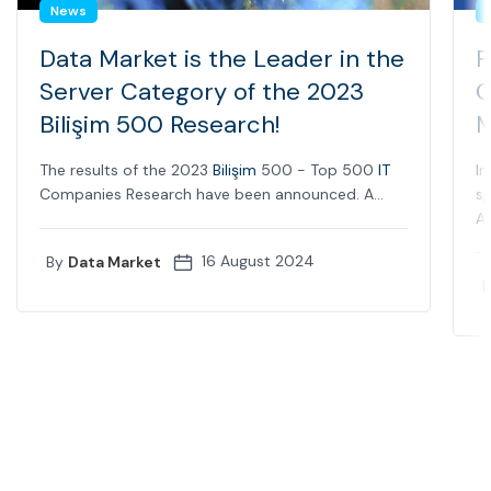
News
Data Market is the Leader in the
F
Server Category of the 2023
C
Bilişim 500 Research!
M
The results of the 2023
Bilişim
500 - Top 500
IT
In
Companies Research have been announced. A...
sp
Ap
16 August 2024
By
Data Market
B