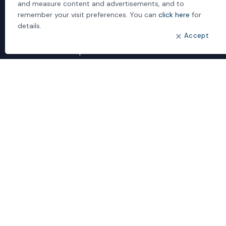
and measure content and advertisements, and to
About us
remember your visit preferences. You can
click here
for
Human Resources
details.
Accept
Our Quality Investments
Customer Complaint Form
Contact us