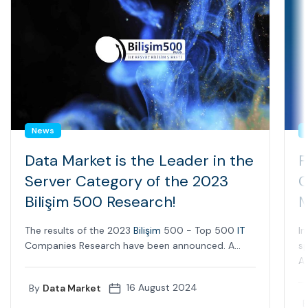
News
Data Market is the Leader in the
F
Server Category of the 2023
C
Bilişim 500 Research!
M
The results of the 2023
Bilişim
500 - Top 500
IT
In
Companies Research have been announced. A...
sp
Ap
16 August 2024
By
Data Market
B