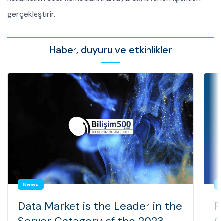
gerçekleştirir.
Haber, duyuru ve etkinlikler
News
Data Market is the Leader in the
F
Server Category of the 2023
C