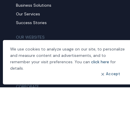
Business Solutions
Our Services
Success Stories
OUR WEBSITES
Cloud Transformation
We use cookies to analyze usage on our site, to personalize
ideal IDM
and measure content and advertisements, and to
remember your visit preferences. You can
click here
for
Mobil Yaka
details.
Managed Services
Accept
CORPORATE
About us
Human Resources
Our Quality Investments
Customer Complaint Form
Contact us