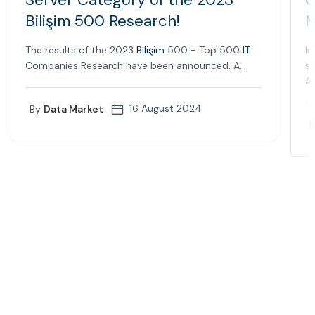
Bilişim 500 Research!
M
The results of the 2023
Bilişim
500 - Top 500
IT
In
Companies Research have been announced. A...
sp
Ap
16 August 2024
By
Data Market
B