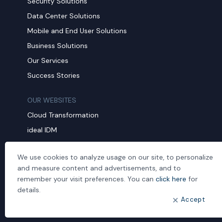
Security Solutions
Data Center Solutions
Mobile and End User Solutions
Business Solutions
Our Services
Success Stories
OUR WEBSITES
Cloud Transformation
ideal IDM
Mobil Yaka
We use cookies to analyze usage on our site, to personalize
Managed Services
and measure content and advertisements, and to
remember your visit preferences. You can
click here
for
CORPORATE
details.
About us
Accept
Human Resources