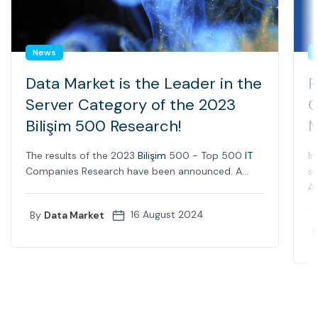
News
Data Market is the Leader in the
F
Server Category of the 2023
C
Bilişim 500 Research!
M
The results of the 2023
Bilişim
500 - Top 500
IT
In
Companies Research have been announced. A...
sp
Ap
16 August 2024
By
Data Market
B