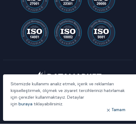
Sitemizde kullanımı analiz etmek, içerik ve reklamları
kişiselleştirmek, ölçmek ve ziyaret tercihlerinizi hatırlamak
1992’den beri çözüm sağlayıcı ve sistem entegratörü kimliğimizle,
için çerezler kullanmaktayız. Detaylar
müşterilerimizin kritik iş uygulamalarında güvenebilecekleri bilgi
için
buraya
tıklayabilirsiniz.
teknolojileri iş ortağıyız.
Tamam