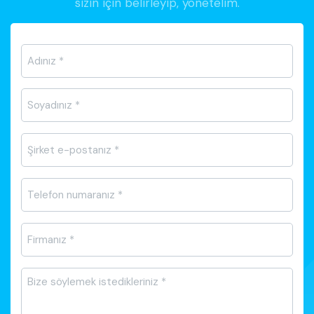
sizin için belirleyip, yönetelim.
Ad-
Soyad
*
E-
posta
*
Telefon
*
Firma
Adı
*
Mesajı
*