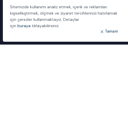
Yönetilen Hizmetler
Sitemizde kullanımı analiz etmek, içerik ve reklamları
kişiselleştirmek, ölçmek ve ziyaret tercihlerinizi hatırlamak
için çerezler kullanmaktayız. Detaylar
için
buraya
tıklayabilirsiniz.
Tamam
1992’den beri çözüm sağlayıcı ve sistem entegratörü kimliğimizle,
müşterilerimizin kritik iş uygulamalarında güvenebilecekleri bilgi