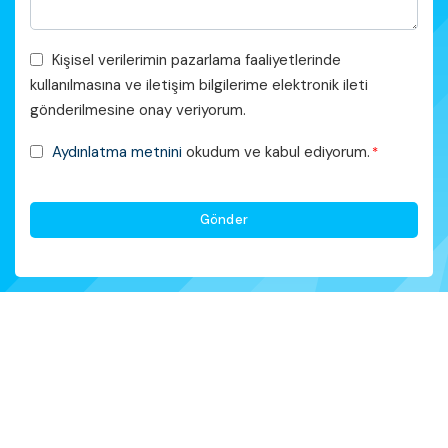
Pazarlama
Kişisel verilerimin pazarlama faaliyetlerinde
Faaliyetleri
kullanılmasına ve iletişim bilgilerime elektronik ileti
Onayı
gönderilmesine onay veriyorum.
KVKK
Aydınlatma metnini
okudum ve kabul ediyorum.
*
Onayı
*