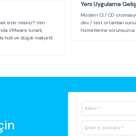
Yeni Uygulama Geli
Modern CI / CD otomasyo
ek ister misiniz? Veri
dev / test ortamları sunu
unda VMware tutarlı,
hizmetlerine sorunsuzca e
hızlı ve düşük maliyetli
Ad-
Soyad
*
çin
E-
posta