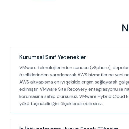
N
Kurumsal Sınıf Yetenekler
VMware teknolojilerinden sunucu (vSphere), depola
özelliklerinden yararlanarak AWS hizmetlerine yeni nes
AWS altyapısına en iyi şekilde erişim sağlayarak çalı
edilmiştir. VMware Site Recovery entegrasyonu ile m
korumasına sahip olursunuz. VMware Hybrid Cloud Ex
yükü taşınabilirliğini ölçeklendirebilirsiniz.
İş İhtiyaçlarınıza Uygun Esnek Tüketim