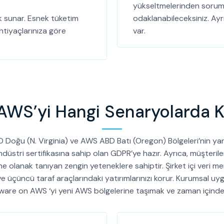
yükseltmelerinden sorumlu
k sunar. Esnek tüketim
odaklanabileceksiniz. Ayrı
ihtiyaçlarınıza göre
var.
WS’yi Hangi Senaryolarda Kul
u (N. Virginia) ve AWS ABD Batı (Oregon) Bölgeleri’nin yanı 
tri sertifikasına sahip olan GDPR’ye hazır. Ayrıca, müşterilerin 
ne olanak tanıyan zengin yeteneklere sahiptir. Şirket içi veri m
zi ve üçüncü taraf araçlarındaki yatırımlarınızı korur. Kurumsa
Mware on AWS ‘yi yeni AWS bölgelerine taşımak ve zaman içinde 