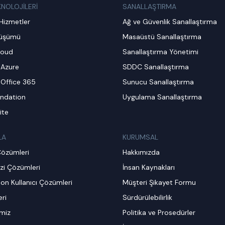
KNOLOJİLERİ
SANALLAŞTIRMA
Hizmetler
Ağ ve Güvenlik Sanallaştırma
nüşümü
Masaüstü Sanallaştırma
loud
Sanallaştırma Yönetimi
 Azure
SDDC Sanallaştırma
 Office 365
Sunucu Sanallaştırma
ndation
Uygulama Sanallaştırma
ite
LA
KURUMSAL
Çözümleri
Hakkımızda
zi Çözümleri
İnsan Kaynakları
on Kullanıcı Çözümleri
Müşteri Şikayet Formu
ri
Sürdürülebilirlik
imiz
Politika ve Prosedürler