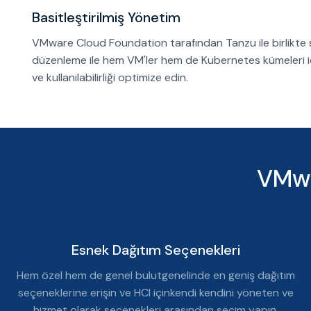
Basitleştirilmiş Yönetim
VMware Cloud Foundation tarafından Tanzu ile birlikte
düzenleme ile hem VM'ler hem de Kubernetes kümeleri içi
ve kullanılabilirliği optimize edin.
VMwa
Esnek Dağıtım Seçenekleri
Hem özel hem de genel bulutgenelinde en geniş dağıtım
seçeneklerine erişin ve HCI içinkendi kendini yöneten ve
hizmet olarak seçenekleri arasından seçim yapın.