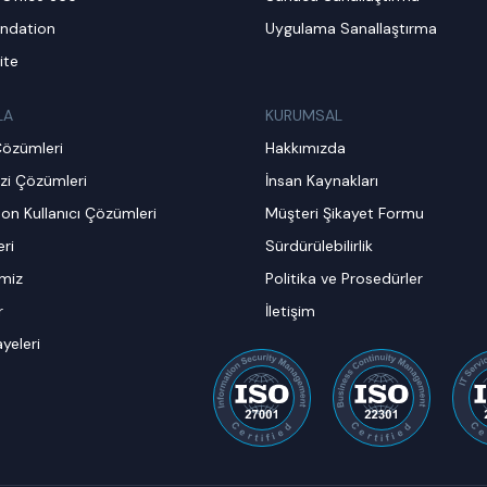
ndation
Uygulama Sanallaştırma
ite
LA
KURUMSAL
Çözümleri
Hakkımızda
zi Çözümleri
İnsan Kaynakları
on Kullanıcı Çözümleri
Müşteri Şikayet Formu
ri
Sürdürülebilirlik
imiz
Politika ve Prosedürler
r
İletişim
ayeleri