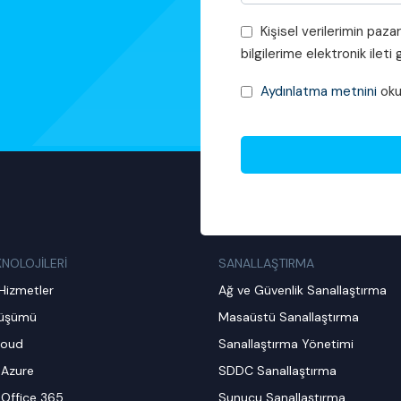
Pazarlama
Kişisel verilerimin paza
Faaliyetleri
bilgilerime elektronik ilet
Onayı
KVKK
Aydınlatma metnini
oku
Onayı
*
KNOLOJİLERİ
SANALLAŞTIRMA
Hizmetler
Ağ ve Güvenlik Sanallaştırma
nüşümü
Masaüstü Sanallaştırma
loud
Sanallaştırma Yönetimi
 Azure
SDDC Sanallaştırma
 Office 365
Sunucu Sanallaştırma