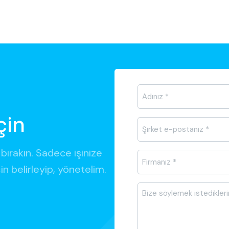
Ad-
Soyad
*
çin
E-
posta
*
bırakın. Sadece işinize
Firma
çin belirleyip, yönetelim.
Adı
*
Mesajı
*