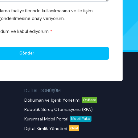
rlama faaliyetlerinde kullanılmasına ve iletişim
i gönderilmesine onay veriyorum.
dum ve kabul ediyorum.
*
DİJİTAL DÖNÜŞÜM
Doküman ve İçerik Yönetimi
OnBase
Robotik Süreç Otomasyonu (RPA)
Kurumsal Mobil Portal
Mobil Yaka
Dijital Kimlik Yönetimi
ideal