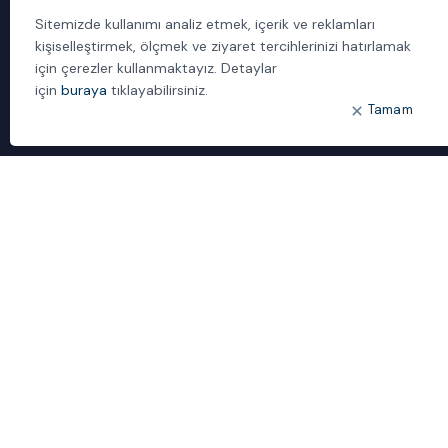
Yönetilen Hizmetler
Sitemizde kullanımı analiz etmek, içerik ve reklamları
kişiselleştirmek, ölçmek ve ziyaret tercihlerinizi hatırlamak
için çerezler kullanmaktayız. Detaylar
için
buraya
tıklayabilirsiniz.
Tamam
1992’den beri çözüm sağlayıcı ve sistem entegratörü kimliğimizle,
müşterilerimizin kritik iş uygulamalarında güvenebilecekleri bilgi