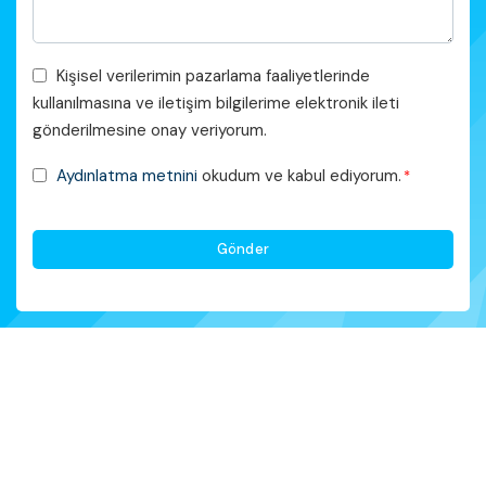
Pazarlama
Kişisel verilerimin pazarlama faaliyetlerinde
Faaliyetleri
kullanılmasına ve iletişim bilgilerime elektronik ileti
Onayı
gönderilmesine onay veriyorum.
KVKK
Aydınlatma metnini
okudum ve kabul ediyorum.
*
Onayı
*