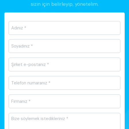
sizin için belirleyip, yönetelim.
Ad-
Soyad
*
E-
posta
*
Telefon
*
Firma
Adı
*
Mesajı
*