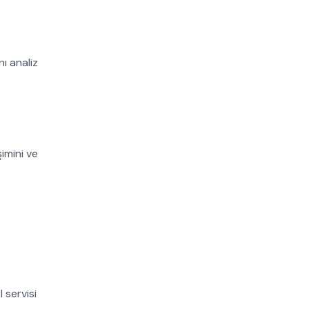
ı analiz
şimini ve
 servisi