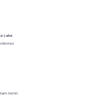
ta Lake
lerinizi
 tam metin