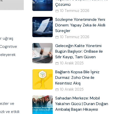
Çözümü
10 Temmuz 2026
Sözleşme Yönetiminde Yeni
Dönem: Yapay Zeka ile Akıllı
Süreçler
10 Temmuz 2026
ar uğraş
Geleceğin Kalite Yönetimi
 Cognitive
Bugün Başlıyor: OnBase ile
treleyerek
Sıfır Kayıp, Tam Güven
10 Aralık 2025
Bağlantı Kopsa Bile İşiniz
Durmaz: Zoho One ile
Kesintisiz Akış
10 Aralık 2025
Sahadan Merkeze: Mobil
ezler ve
Yaka’nın Gücü | Duran Doğan
Ambalaj Başarı Hikayesi
ı ve etkili