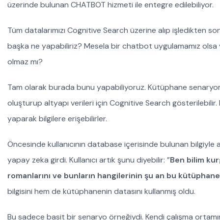
üzerinde bulunan CHATBOT hizmeti ile entegre edilebiliyor.
Tüm datalarımızı Cognitive Search üzerine alıp işledikten sonr
başka ne yapabiliriz? Mesela bir chatbot uygulamamız olsa ve 
olmaz mı?
Tam olarak burada bunu yapabiliyoruz. Kütüphane senaryom
oluşturup altyapı verileri için Cognitive Search gösterilebilir
yaparak bilgilere erişebilirler.
Öncesinde kullanıcının database içerisinde bulunan bilgiyle al
yapay zeka girdi. Kullanıcı artık şunu diyebilir: ”
Ben bilim ku
romanlarını ve bunların hangilerinin şu an bu kütüpha
bilgisini hem de kütüphanenin datasını kullanmış oldu.
Bu sadece basit bir senaryo örneğiydi. Kendi çalışma ortamınız