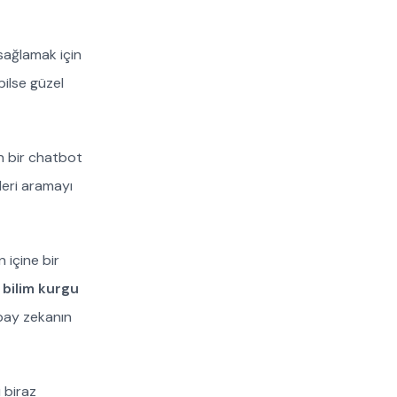
 sağlamak için
bilse güzel
n bir chatbot
kleri aramayı
 içine bir
 bilim kurgu
pay zekanın
 biraz