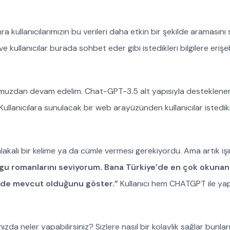
a kullanıcılarımızın bu verileri daha etkin bir şekilde aramasını
kullanıcılar burada sohbet eder gibi istedikleri bilgilere erişe
uzdan devam edelim. Chat-GPT-3.5 alt yapısıyla desteklene
. Kullanıcılara sunulacak bir web arayüzünden kullanıcılar istedi
akalı bir kelime ya da cümle vermesi gerekiyordu. Ama artık işin
rgu romanlarını seviyorum. Bana Türkiye’de en çok okunan
nede mevcut olduğunu göster.”
Kullanıcı hem CHATGPT ile ya
da neler yapabilirsiniz? Sizlere nasıl bir kolaylık sağlar bunları