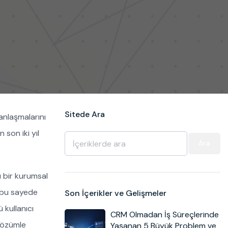
Sitede Ara
nlaşmalarını
 son iki yıl
Ara
ı bir kurumsal
a bu sayede
Son İçerikler ve Gelişmeler
 kullanıcı
CRM Olmadan İş Süreçlerinde
 çözümle
Yaşanan 5 Büyük Problem ve