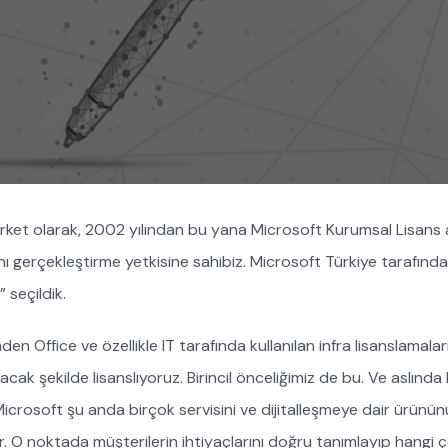
t olarak, 2002 yılından bu yana Microsoft Kurumsal Lisans a
ı gerçekleştirme yetkisine sahibiz. Microsoft Türkiye tarafından
” seçildik.
den Office ve özellikle IT tarafında kullanılan infra lisanslamalar
acak şekilde lisanslıyoruz. Birincil önceliğimiz de bu. Ve aslınd
icrosoft şu anda birçok servisini ve dijitalleşmeye dair ürününü
or. O noktada müşterilerin ihtiyaçlarını doğru tanımlayıp hangi