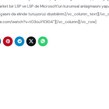
Market bir LSP ve LSP de Microsoft’un kurumsal anlaşmasını yap
rçasını da elinde tutuyoruz diyebilirim.[/vc_column_text][/vc
tube.com/watch?v=tO3ouY1Ol04″][/vc_column][/vc_row]