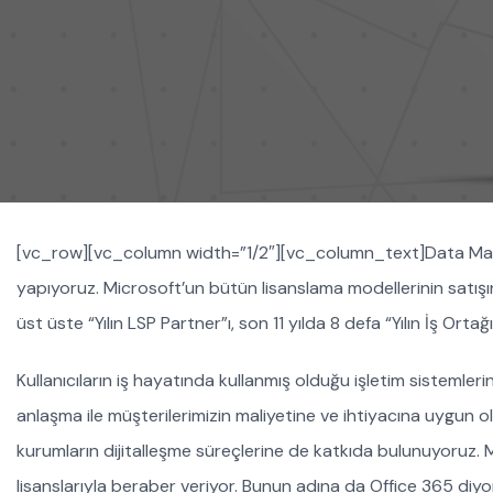
[vc_row][vc_column width=”1/2″][vc_column_text]Data Marke
yapıyoruz. Microsoft’un bütün lisanslama modellerinin satışın
üst üste “Yılın LSP Partner”ı, son 11 yılda 8 defa “Yılın İş Ortağı
Kullanıcıların iş hayatında kullanmış olduğu işletim sistemlerin
anlaşma ile müşterilerimizin maliyetine ve ihtiyacına uygun ol
kurumların dijitalleşme süreçlerine de katkıda bulunuyoruz. M
lisanslarıyla beraber veriyor. Bunun adına da Office 365 diy