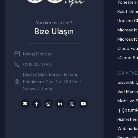
Yönetilen 
Bulut Dö
Horizon C
Yardım mı lazım?
Bize Ulaşın
Microsoft
Microsoft
Cloud Fou
Mesaj Gönder
vCloud Su
0212 337 0707
DAHA FAZ
Maslak Mah. Maslak İş Hanı,
Büyükdere Cad. No: 239 Kat:1
Güvenlik 
Sarıyer/İstanbul
Veri Merke
Mobil ve S
İş Çözümle
Hizmetler
Webinarla
Başarı Hik