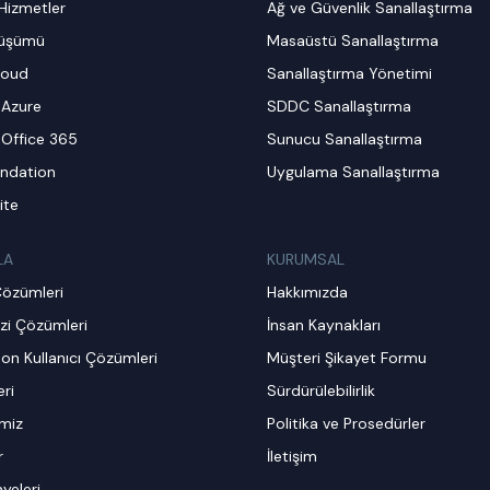
Hizmetler
Ağ ve Güvenlik Sanallaştırma
nüşümü
Masaüstü Sanallaştırma
loud
Sanallaştırma Yönetimi
 Azure
SDDC Sanallaştırma
 Office 365
Sunucu Sanallaştırma
ndation
Uygulama Sanallaştırma
ite
LA
KURUMSAL
Çözümleri
Hakkımızda
zi Çözümleri
İnsan Kaynakları
on Kullanıcı Çözümleri
Müşteri Şikayet Formu
ri
Sürdürülebilirlik
imiz
Politika ve Prosedürler
r
İletişim
ayeleri