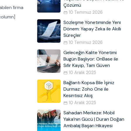
Çözümü
abilen firma
10 Temmuz 2026
_column]
Sözleşme Yönetiminde Yeni
Dönem: Yapay Zeka ile Akıllı
Süreçler
10 Temmuz 2026
Geleceğin Kalite Yönetimi
Bugün Başlıyor: OnBase ile
Sıfır Kayıp, Tam Güven
10 Aralık 2025
Bağlantı Kopsa Bile İşiniz
Durmaz: Zoho One ile
Kesintisiz Akış
10 Aralık 2025
Sahadan Merkeze: Mobil
Yaka’nın Gücü | Duran Doğan
Ambalaj Başarı Hikayesi