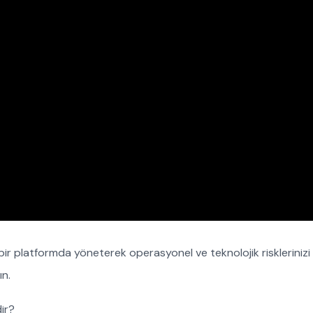
bir platformda yöneterek operasyonel ve teknolojik riskleriniz
ın.
ir?