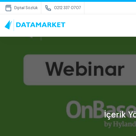
Dijital Sözlük
0212 337 0707
İçerik Y