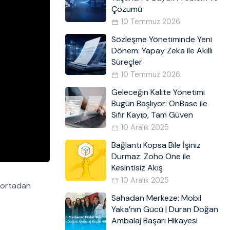
Çözümü
10 Temmuz 2026
Sözleşme Yönetiminde Yeni
Dönem: Yapay Zeka ile Akıllı
Süreçler
10 Temmuz 2026
Geleceğin Kalite Yönetimi
Bugün Başlıyor: OnBase ile
Sıfır Kayıp, Tam Güven
10 Aralık 2025
Bağlantı Kopsa Bile İşiniz
Durmaz: Zoho One ile
Kesintisiz Akış
10 Aralık 2025
i ortadan
Sahadan Merkeze: Mobil
Yaka’nın Gücü | Duran Doğan
Ambalaj Başarı Hikayesi