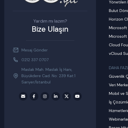
Yönetilen 
Bulut Dö
Horizon C
Yardım mı lazım?
Bize Ulaşın
Microsoft
Microsoft
Cloud Fou
Mesaj Gönder
vCloud Su
0212 337 0707
DAHA FAZ
Maslak Mah. Maslak İş Hanı,
Büyükdere Cad. No: 239 Kat:1
Güvenlik 
Sarıyer/İstanbul
Veri Merke
Mobil ve S
İş Çözümle
Hizmetler
Webinarla
Başarı Hik