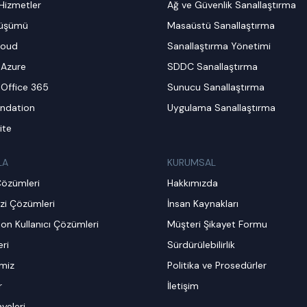
Hizmetler
Ağ ve Güvenlik Sanallaştırma
nüşümü
Masaüstü Sanallaştırma
loud
Sanallaştırma Yönetimi
 Azure
SDDC Sanallaştırma
 Office 365
Sunucu Sanallaştırma
ndation
Uygulama Sanallaştırma
ite
LA
KURUMSAL
Çözümleri
Hakkımızda
zi Çözümleri
İnsan Kaynakları
on Kullanıcı Çözümleri
Müşteri Şikayet Formu
ri
Sürdürülebilirlik
imiz
Politika ve Prosedürler
r
İletişim
ayeleri