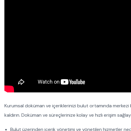
Kurumsal doküman ve içeriklerinizi bulut ortamında merkezi 
kaldırın. Doküman ve süreçlerinize kolay ve hızlı erişim sağlay
Bulut üzerinden içerik yönetimi ve yönetilen hizmetler ned