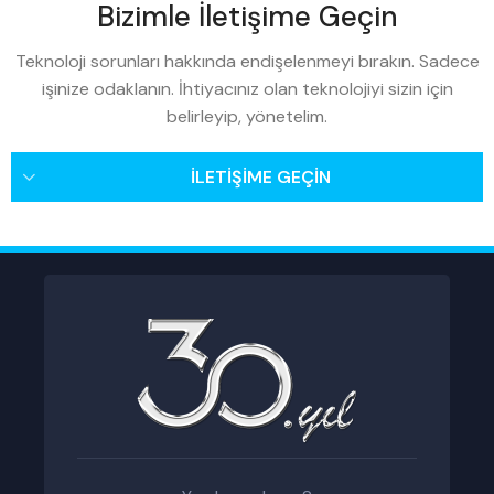
Bizimle İletişime Geçin
Teknoloji sorunları hakkında endişelenmeyi bırakın. Sadece
işinize odaklanın. İhtiyacınız olan teknolojiyi sizin için
belirleyip, yönetelim.
İLETİŞİME GEÇİN