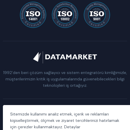
1992’den beri çözüm sağlayıcı ve sistem entegratörü kimliğimizle,
müşterilerimizin kritik iş uygulamalarında güvenebilecekleri bilgi
teknolojileri iş ortağıyız.
Sitemizde kullanımı analiz etmek, içerik ve reklamları
Kişisel Verilerin Korunması Kanunu Aydınlatma Metni
kişiselleştirmek, ölçmek ve ziyaret tercihlerinizi hatırlamak
için çerezler kullanmaktayız. Detaylar