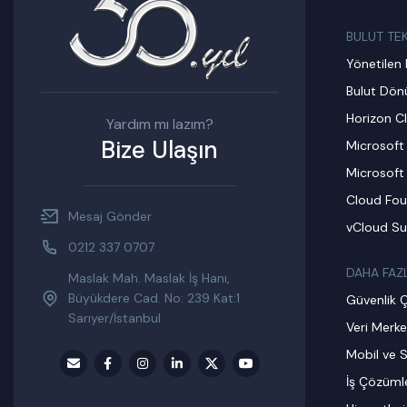
BULUT TE
Yönetilen 
Bulut Dö
Horizon C
Yardım mı lazım?
Bize Ulaşın
Microsoft
Microsoft
Cloud Fou
Mesaj Gönder
vCloud Su
0212 337 0707
DAHA FAZ
Maslak Mah. Maslak İş Hanı,
Büyükdere Cad. No: 239 Kat:1
Güvenlik 
Sarıyer/İstanbul
Veri Merke
Mobil ve S
İş Çözümle