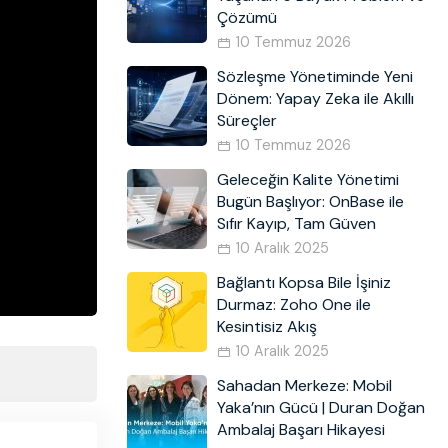
Çözümü
10 Temmuz 2026
Sözleşme Yönetiminde Yeni
Dönem: Yapay Zeka ile Akıllı
Süreçler
10 Temmuz 2026
Geleceğin Kalite Yönetimi
Bugün Başlıyor: OnBase ile
Sıfır Kayıp, Tam Güven
10 Aralık 2025
Bağlantı Kopsa Bile İşiniz
Durmaz: Zoho One ile
Kesintisiz Akış
10 Aralık 2025
Sahadan Merkeze: Mobil
Yaka’nın Gücü | Duran Doğan
Ambalaj Başarı Hikayesi