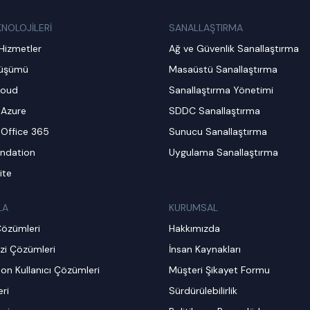
KNOLOJİLERİ
SANALLAŞTIRMA
Hizmetler
Ağ ve Güvenlik Sanallaştırma
nüşümü
Masaüstü Sanallaştırma
loud
Sanallaştırma Yönetimi
 Azure
SDDC Sanallaştırma
 Office 365
Sunucu Sanallaştırma
ndation
Uygulama Sanallaştırma
ite
LA
KURUMSAL
Çözümleri
Hakkımızda
zi Çözümleri
İnsan Kaynakları
on Kullanıcı Çözümleri
Müşteri Şikayet Formu
ri
Sürdürülebilirlik