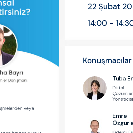
22 Şubat 20
14:00 - 14:3
Konuşmacılar
Tuba E
Dijital
Çözümler
Yöneticisi
lişmelerden veya
Emre
Özgürl
Kıdemli Dij