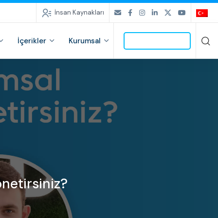
İnsan Kaynakları
İçerikler
Kurumsal
İLETİŞİME GEÇ
netirsiniz?