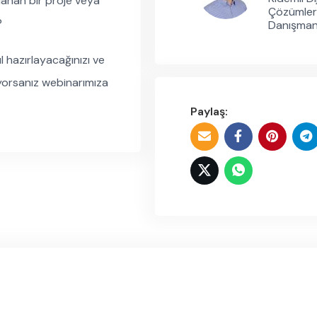
lanan bir proje veya
Çözümler
?
Danışman
ıl hazırlayacağınızı ve
diyorsanız webinarımıza
Paylaş: