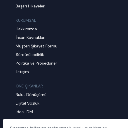
Başarı Hikayeleri
KURUMSAL
Hakkımızda
İnsan Kaynakları
Müşteri Şikayet Formu
Sürdürülebilirlik
Politika ve Prosedürler
İletişim
ÖNE ÇIKANLAR
Bulut Dönüşümü
Dijital Sözlük
ideal IDM
Mobil Yaka
Sitemizde kullanımı analiz etmek, içerik ve reklamları