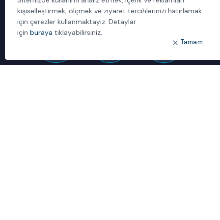
Yönetilen Hizmetler
kişiselleştirmek, ölçmek ve ziyaret tercihlerinizi hatırlamak
için çerezler kullanmaktayız. Detaylar
için
buraya
tıklayabilirsiniz.
Tamam
1992’den beri çözüm sağlayıcı ve sistem entegratörü kimliğimizle,
müşterilerimizin kritik iş uygulamalarında güvenebilecekleri bilgi
teknolojileri iş ortağıyız.