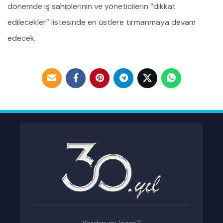
dönemde iş sahiplerinin ve yöneticilerin “dikkat
edilecekler” listesinde en üstlere tırmanmaya devam
edecek.