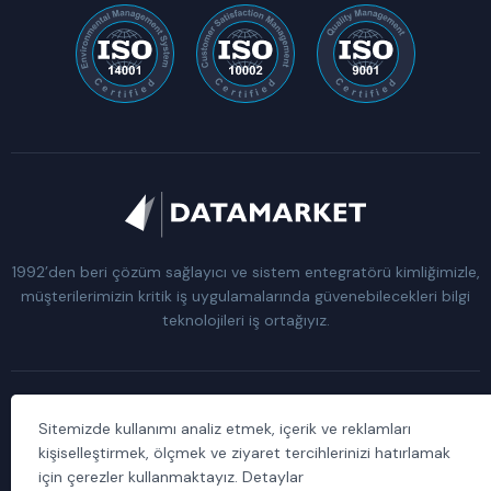
1992’den beri çözüm sağlayıcı ve sistem entegratörü kimliğimizle,
müşterilerimizin kritik iş uygulamalarında güvenebilecekleri bilgi
teknolojileri iş ortağıyız.
Sitemizde kullanımı analiz etmek, içerik ve reklamları
Kişisel Verilerin Korunması Kanunu Aydınlatma Metni
kişiselleştirmek, ölçmek ve ziyaret tercihlerinizi hatırlamak
için çerezler kullanmaktayız. Detaylar
Data Market Bilgi Hizmetleri A.Ş. © 1992 – 2026 Tüm