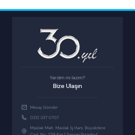
Yardım mı lazım?
Bize Ulaşın
Mesaj Gönder
0212 337 0707
Maslak Mah. Maslak İş Hanı, Büyükdere
Cad. No: 239 Kat:1 Sarıyer/İstanbul