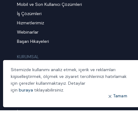
Mobil ve Son Kullanıcı Çözümleri
İş Çözümleri
Hizmetlerimiz
Webinarlar
Başarı Hikayeleri
KURUMSAL
Hakkımızda
Sitemizde kullanımı analiz etmek, içerik ve reklamları
İnsan Kaynakları
kişiselleştirmek, ölçmek ve ziyaret tercihlerinizi hatırlamak
için çerezler kullanmaktayız. Detaylar
Müşteri Şikayet Formu
için
buraya
tıklayabilirsiniz.
Sürdürülebilirlik
Tamam
Politika ve Prosedürler
İletişim
ÖNE ÇIKANLAR
Bulut Dönüşümü