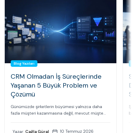
Blog Yazıları
CRM Olmadan İş Süreçlerinde
S
Yaşanan 5 Büyük Problem ve
D
Çözümü
S
Günümüzde şirketlerin büyümesi yalnızca daha
Şi
fazla müşteri kazanmasına değil, mevcut müşte...
bi
10 Temmuz 2026
Yazar:
Çağla Güral
Y