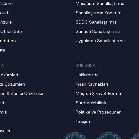
nüşümü
Masaüstü Sanallaştırma
loud
Sanallaştırma Yönetimi
 Azure
SDDC Sanallaştırma
 Office 365
Sunucu Sanallaştırma
ndation
Uygulama Sanallaştırma
ite
LA
KURUMSAL
Çözümleri
Hakkımızda
zi Çözümleri
İnsan Kaynakları
on Kullanıcı Çözümleri
Müşteri Şikayet Formu
ri
Sürdürülebilirlik
imiz
Politika ve Prosedürler
r
İletişim
ayeleri