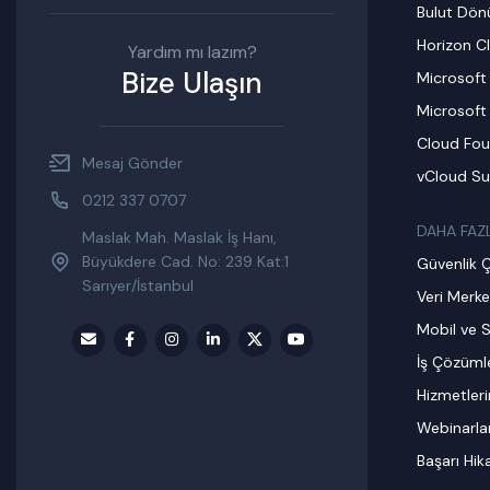
Bulut Dö
Horizon C
Yardım mı lazım?
Bize Ulaşın
Microsoft
Microsoft
Cloud Fou
Mesaj Gönder
vCloud Su
0212 337 0707
DAHA FAZ
Maslak Mah. Maslak İş Hanı,
Büyükdere Cad. No: 239 Kat:1
Güvenlik 
Sarıyer/İstanbul
Veri Merke
Mobil ve S
İş Çözümle
Hizmetler
Webinarla
Başarı Hik