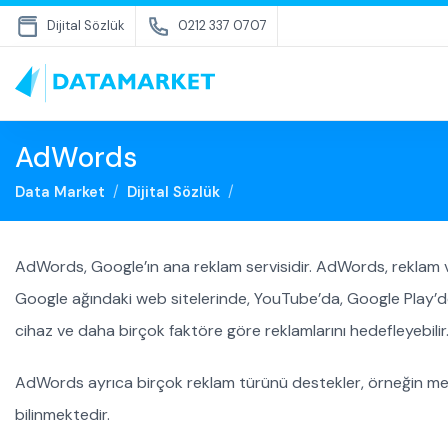
Dijital Sözlük
0212 337 0707
AdWords
Data Market
Dijital Sözlük
AdWords, Google’ın ana reklam servisidir. AdWords, reklam v
Google ağındaki web sitelerinde, YouTube’da, Google Play’de
cihaz ve daha birçok faktöre göre reklamlarını hedefleyebilir
AdWords ayrıca birçok reklam türünü destekler, örneğin metin
bilinmektedir.