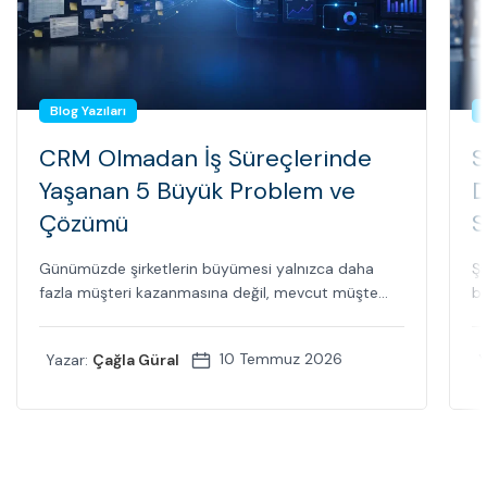
Blog Yazıları
CRM Olmadan İş Süreçlerinde
S
Yaşanan 5 Büyük Problem ve
D
Çözümü
S
Günümüzde şirketlerin büyümesi yalnızca daha
Şi
fazla müşteri kazanmasına değil, mevcut müşte...
bi
10 Temmuz 2026
Yazar:
Çağla Güral
Y