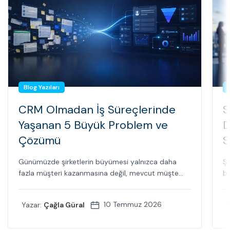
Blog Yazıları
CRM Olmadan İş Süreçlerinde
S
Yaşanan 5 Büyük Problem ve
D
Çözümü
S
Günümüzde şirketlerin büyümesi yalnızca daha
Şi
fazla müşteri kazanmasına değil, mevcut müşte...
bi
10 Temmuz 2026
Yazar:
Çağla Güral
Y