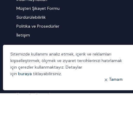
Müşteri Şikayet Formu
Sürdürülebilirlik
Politika ve Prosedürler
İletişim
ÖNE ÇIKANLAR
Sitemizde kullanımı analiz etmek, içerik ve reklamları
Bulut Dönüşümü
kişiselleştirmek, ölçmek ve ziyaret tercihlerinizi hatırlamak
için çerezler kullanmaktayız. Detaylar
Dijital Sözlük
için
buraya
tıklayabilirsiniz.
ideal IDM
Tamam
Mobil Yaka
Yönetilen Hizmetler