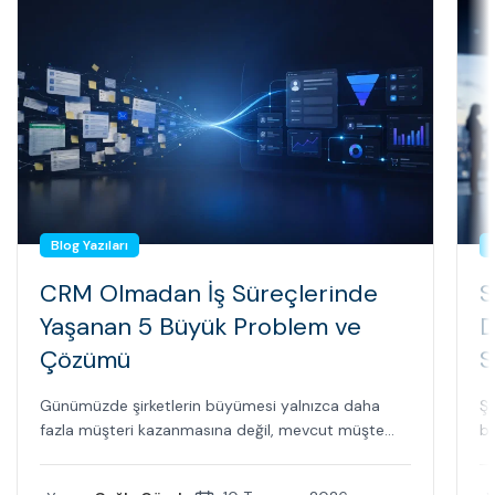
Blog Yazıları
CRM Olmadan İş Süreçlerinde
S
Yaşanan 5 Büyük Problem ve
D
Çözümü
S
Günümüzde şirketlerin büyümesi yalnızca daha
Şi
fazla müşteri kazanmasına değil, mevcut müşte...
bi