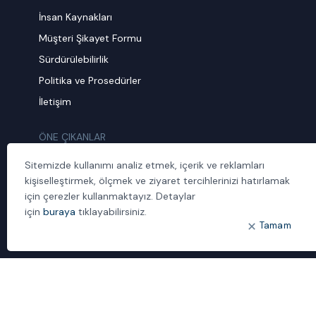
İnsan Kaynakları
Müşteri Şikayet Formu
Sürdürülebilirlik
Politika ve Prosedürler
İletişim
ÖNE ÇIKANLAR
Bulut Dönüşümü
Sitemizde kullanımı analiz etmek, içerik ve reklamları
Dijital Sözlük
kişiselleştirmek, ölçmek ve ziyaret tercihlerinizi hatırlamak
için çerezler kullanmaktayız. Detaylar
ideal IDM
için
buraya
tıklayabilirsiniz.
Mobil Yaka
Tamam
Yönetilen Hizmetler