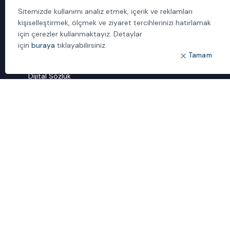
Politika ve Prosedürler
Sitemizde kullanımı analiz etmek, içerik ve reklamları
İletişim
kişiselleştirmek, ölçmek ve ziyaret tercihlerinizi hatırlamak
için çerezler kullanmaktayız. Detaylar
için
buraya
tıklayabilirsiniz.
ÖNE ÇIKANLAR
Tamam
Bulut Dönüşümü
Dijital Sözlük
ideal IDM
Mobil Yaka
Yönetilen Hizmetler