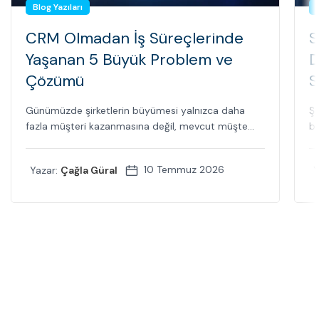
Blog Yazıları
CRM Olmadan İş Süreçlerinde
S
Yaşanan 5 Büyük Problem ve
D
Çözümü
S
Günümüzde şirketlerin büyümesi yalnızca daha
Şi
fazla müşteri kazanmasına değil, mevcut müşte...
bi
10 Temmuz 2026
Yazar:
Çağla Güral
Y