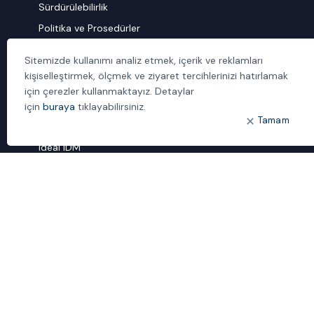
Sürdürülebilirlik
Politika ve Prosedürler
İletişim
Sitemizde kullanımı analiz etmek, içerik ve reklamları
kişiselleştirmek, ölçmek ve ziyaret tercihlerinizi hatırlamak
ÖNE ÇIKANLAR
için çerezler kullanmaktayız. Detaylar
Bulut Dönüşümü
için
buraya
tıklayabilirsiniz.
Tamam
Dijital Sözlük
ideal IDM
Mobil Yaka
Yönetilen Hizmetler