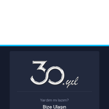
Yardım mı lazım?
Bize Ulaşın