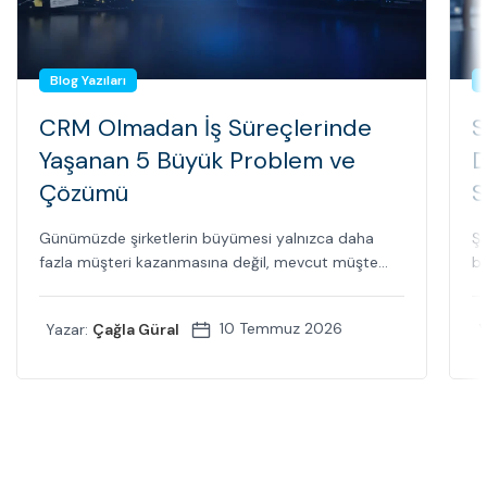
Blog Yazıları
CRM Olmadan İş Süreçlerinde
S
Yaşanan 5 Büyük Problem ve
D
Çözümü
S
Günümüzde şirketlerin büyümesi yalnızca daha
Şi
fazla müşteri kazanmasına değil, mevcut müşte...
bi
10 Temmuz 2026
Yazar:
Çağla Güral
Y