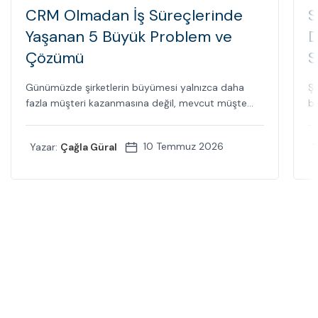
CRM Olmadan İş Süreçlerinde
S
Yaşanan 5 Büyük Problem ve
D
Çözümü
S
Günümüzde şirketlerin büyümesi yalnızca daha
Şi
fazla müşteri kazanmasına değil, mevcut müşte...
bi
10 Temmuz 2026
Yazar:
Çağla Güral
Y