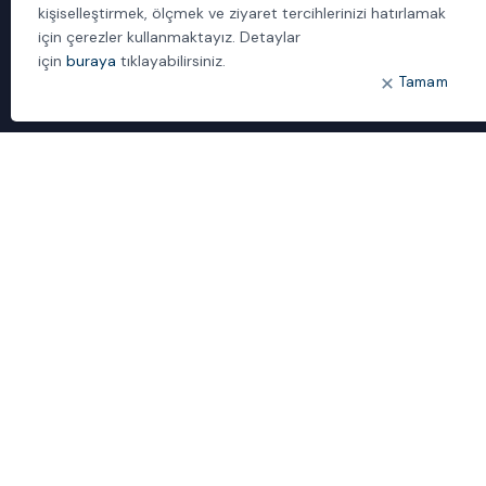
kişiselleştirmek, ölçmek ve ziyaret tercihlerinizi hatırlamak
İletişim
için çerezler kullanmaktayız. Detaylar
için
buraya
tıklayabilirsiniz.
ÖNE ÇIKANLAR
Tamam
Bulut Dönüşümü
Dijital Sözlük
ideal IDM
Mobil Yaka
Yönetilen Hizmetler