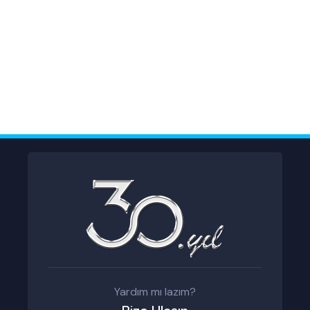
Yardım mı lazım?