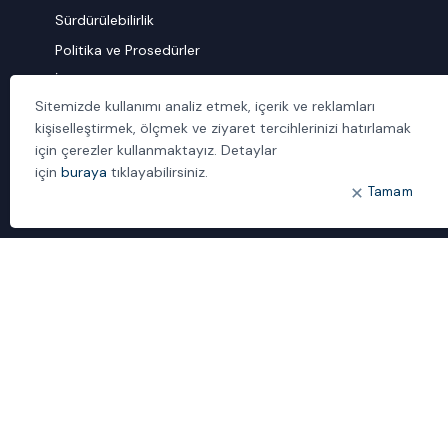
Sürdürülebilirlik
Politika ve Prosedürler
İletişim
Sitemizde kullanımı analiz etmek, içerik ve reklamları
kişiselleştirmek, ölçmek ve ziyaret tercihlerinizi hatırlamak
ÖNE ÇIKANLAR
için çerezler kullanmaktayız. Detaylar
Bulut Dönüşümü
için
buraya
tıklayabilirsiniz.
Dijital Sözlük
Tamam
ideal IDM
Mobil Yaka
Yönetilen Hizmetler