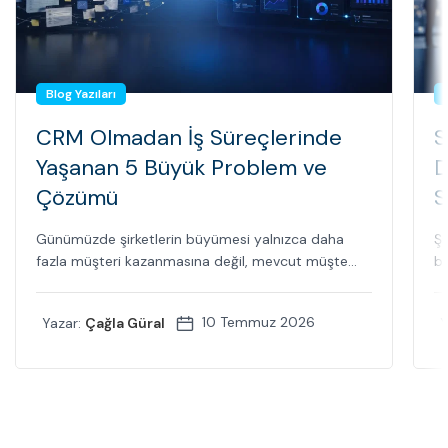
Blog Yazıları
CRM Olmadan İş Süreçlerinde
S
Yaşanan 5 Büyük Problem ve
D
Çözümü
S
Günümüzde şirketlerin büyümesi yalnızca daha
Şi
fazla müşteri kazanmasına değil, mevcut müşte...
bi
10 Temmuz 2026
Yazar:
Çağla Güral
Y