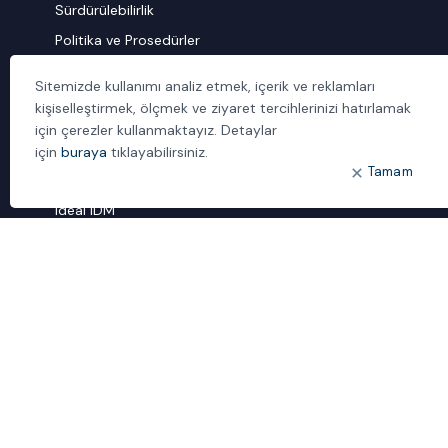
Sürdürülebilirlik
Politika ve Prosedürler
İletişim
Sitemizde kullanımı analiz etmek, içerik ve reklamları
kişiselleştirmek, ölçmek ve ziyaret tercihlerinizi hatırlamak
ÖNE ÇIKANLAR
için çerezler kullanmaktayız. Detaylar
Bulut Dönüşümü
için
buraya
tıklayabilirsiniz.
Tamam
Dijital Sözlük
ideal IDM
Mobil Yaka
Yönetilen Hizmetler