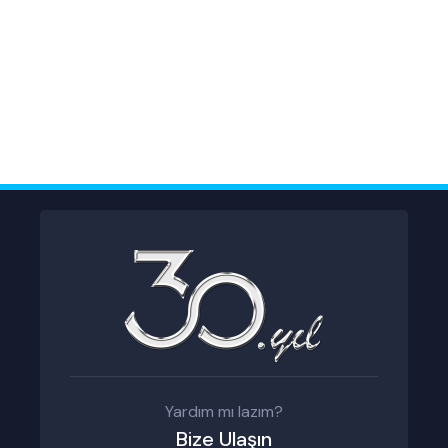
Yardım mı lazım?
Bize Ulaşın