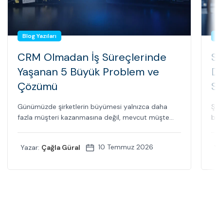
Blog Yazıları
CRM Olmadan İş Süreçlerinde
S
Yaşanan 5 Büyük Problem ve
D
Çözümü
S
Günümüzde şirketlerin büyümesi yalnızca daha
Şi
fazla müşteri kazanmasına değil, mevcut müşte...
bi
10 Temmuz 2026
Yazar:
Çağla Güral
Y