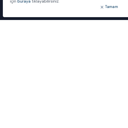
için
buraya
tıklayabilirsiniz.
Tamam
ÖNE ÇIKANLAR
Bulut Dönüşümü
Dijital Sözlük
ideal IDM
Mobil Yaka
Yönetilen Hizmetler