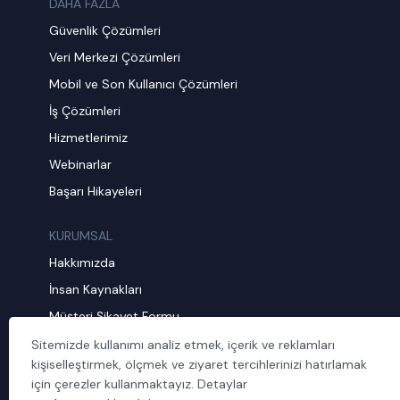
DAHA FAZLA
Güvenlik Çözümleri
Veri Merkezi Çözümleri
Mobil ve Son Kullanıcı Çözümleri
İş Çözümleri
Hizmetlerimiz
Webinarlar
Başarı Hikayeleri
KURUMSAL
Hakkımızda
İnsan Kaynakları
Müşteri Şikayet Formu
Sürdürülebilirlik
Sitemizde kullanımı analiz etmek, içerik ve reklamları
kişiselleştirmek, ölçmek ve ziyaret tercihlerinizi hatırlamak
Politika ve Prosedürler
için çerezler kullanmaktayız. Detaylar
İletişim