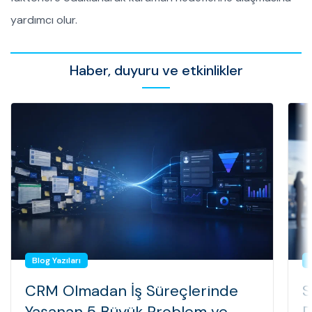
yardımcı olur.
Haber, duyuru ve etkinlikler
Blog Yazıları
CRM Olmadan İş Süreçlerinde
S
Yaşanan 5 Büyük Problem ve
D