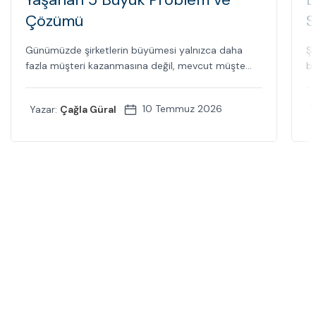
Çözümü
S
Günümüzde şirketlerin büyümesi yalnızca daha
Şi
fazla müşteri kazanmasına değil, mevcut müşte...
bi
10 Temmuz 2026
Yazar:
Çağla Güral
Y