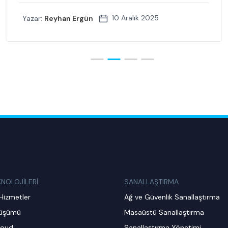
10 Aralık 2025
Yazar:
Reyhan Ergün
KNOLOJİLERİ
SANALLAŞTIRMA
Hizmetler
Ağ ve Güvenlik Sanallaştırma
nüşümü
Masaüstü Sanallaştırma
loud
Sanallaştırma Yönetimi