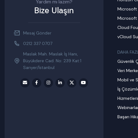
Yardım mı lazım?
Bize Ulaşın
Microsoft
Microsoft
Cloud Fou
Mesaj Gönder
vCloud Su
0212 337 0707
DAHA FAZ
Maslak Mah. Maslak İş Hanı,
Büyükdere Cad. No: 239 Kat:1
Güvenlik 
Sarıyer/İstanbul
Veri Merke
Mobil ve S
İş Çözümle
Hizmetler
Webinarla
Başarı Hik