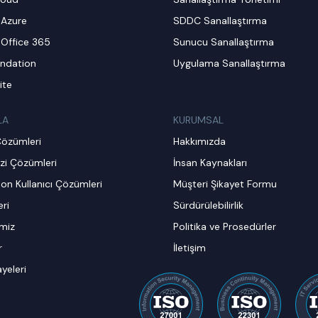
 Azure
SDDC Sanallaştırma
 Office 365
Sunucu Sanallaştırma
ndation
Uygulama Sanallaştırma
ite
LA
KURUMSAL
Çözümleri
Hakkımızda
zi Çözümleri
İnsan Kaynakları
on Kullanıcı Çözümleri
Müşteri Şikayet Formu
ri
Sürdürülebilirlik
imiz
Politika ve Prosedürler
r
İletişim
ayeleri