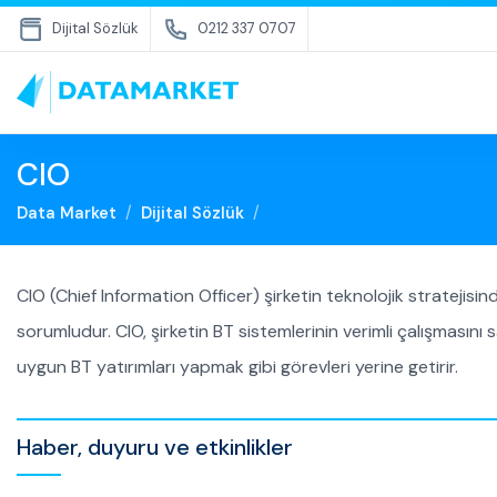
Dijital Sözlük
0212 337 0707
CIO
Data Market
Dijital Sözlük
CIO (Chief Information Officer) şirketin teknolojik stratejisind
sorumludur. CIO, şirketin BT sistemlerinin verimli çalışmasını
uygun BT yatırımları yapmak gibi görevleri yerine getirir.
Haber, duyuru ve etkinlikler