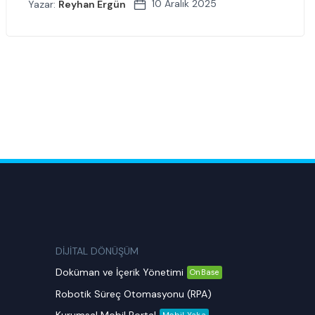
10 Aralık 2025
Yazar:
Reyhan Ergün
DİJİTAL DÖNÜŞÜM
Doküman ve İçerik Yönetimi
OnBase
Robotik Süreç Otomasyonu (RPA)
Mobil Yaka