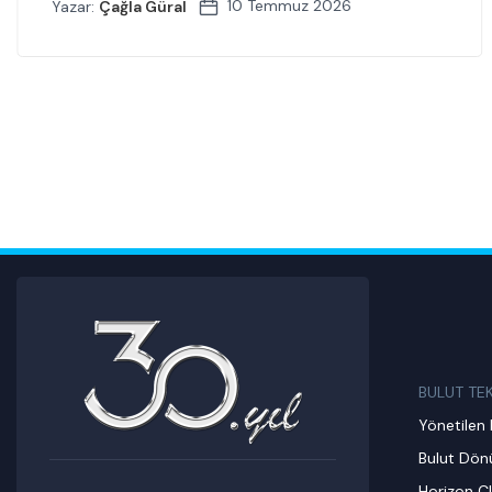
10 Temmuz 2026
Yazar:
Çağla Güral
BULUT TE
Yönetilen 
Bulut Dö
Horizon C