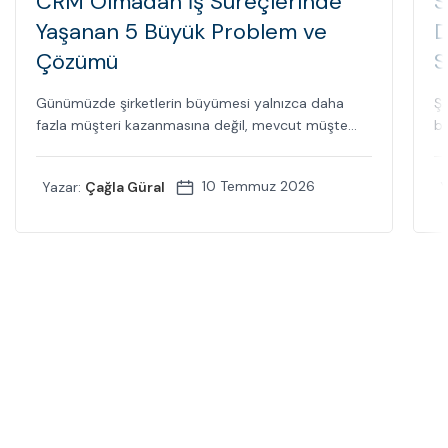
CRM Olmadan İş Süreçlerinde
S
Yaşanan 5 Büyük Problem ve
D
Çözümü
S
Günümüzde şirketlerin büyümesi yalnızca daha
Şi
fazla müşteri kazanmasına değil, mevcut müşte...
bi
10 Temmuz 2026
Yazar:
Çağla Güral
Y