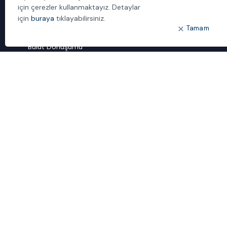
İletişim
için çerezler kullanmaktayız. Detaylar
için
buraya
tıklayabilirsiniz.
Tamam
ÖNE ÇIKANLAR
Bulut Dönüşümü
Dijital Sözlük
ideal IDM
Mobil Yaka
Yönetilen Hizmetler