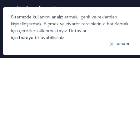
Politika ve Prosedürler
Sitemizde kullanımı analiz etmek, içerik ve reklamları
İletişim
kişiselleştirmek, ölçmek ve ziyaret tercihlerinizi hatırlamak
için çerezler kullanmaktayız. Detaylar
ÖNE ÇIKANLAR
için
buraya
tıklayabilirsiniz.
Bulut Dönüşümü
Tamam
Dijital Sözlük
ideal IDM
Mobil Yaka
Yönetilen Hizmetler