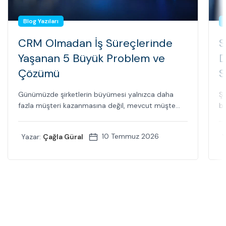
Blog Yazıları
CRM Olmadan İş Süreçlerinde
S
Yaşanan 5 Büyük Problem ve
D
Çözümü
S
Günümüzde şirketlerin büyümesi yalnızca daha
Şi
fazla müşteri kazanmasına değil, mevcut müşte...
bi
10 Temmuz 2026
Yazar:
Çağla Güral
Y