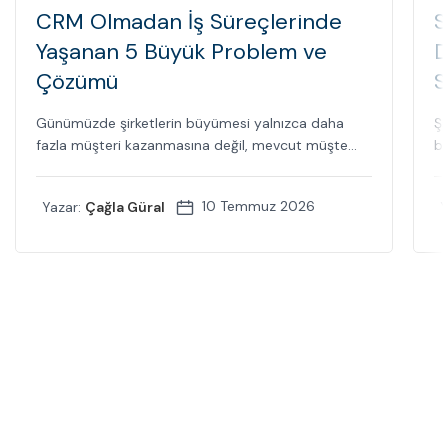
CRM Olmadan İş Süreçlerinde
S
Yaşanan 5 Büyük Problem ve
D
Çözümü
S
Günümüzde şirketlerin büyümesi yalnızca daha
Şi
fazla müşteri kazanmasına değil, mevcut müşte...
bi
10 Temmuz 2026
Yazar:
Çağla Güral
Y