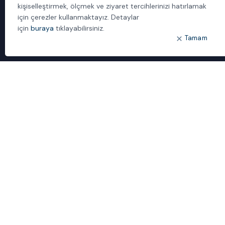
kişiselleştirmek, ölçmek ve ziyaret tercihlerinizi hatırlamak
İletişim
için çerezler kullanmaktayız. Detaylar
için
buraya
tıklayabilirsiniz.
ÖNE ÇIKANLAR
Tamam
Bulut Dönüşümü
Dijital Sözlük
ideal IDM
Mobil Yaka
Yönetilen Hizmetler