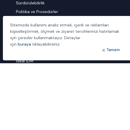
Sürdürülebilirlik
Politika ve Prosedürler
İletişim
Sitemizde kullanımı analiz etmek, içerik ve reklamları
kişiselleştirmek, ölçmek ve ziyaret tercihlerinizi hatırlamak
ÖNE ÇIKANLAR
için çerezler kullanmaktayız. Detaylar
Bulut Dönüşümü
için
buraya
tıklayabilirsiniz.
Tamam
Dijital Sözlük
ideal IDM
Mobil Yaka
Yönetilen Hizmetler