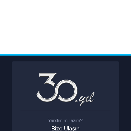
Yardım mı lazım?
Bize Ulaşın