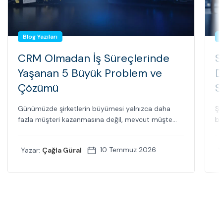
Blog Yazıları
CRM Olmadan İş Süreçlerinde
S
Yaşanan 5 Büyük Problem ve
D
Çözümü
S
Günümüzde şirketlerin büyümesi yalnızca daha
Şi
fazla müşteri kazanmasına değil, mevcut müşte...
bi
10 Temmuz 2026
Yazar:
Çağla Güral
Y