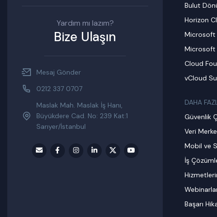
Bulut Dö
Horizon C
Yardım mı lazım?
Bize Ulaşın
Microsoft
Microsoft
Cloud Fou
Mesaj Gönder
vCloud Su
0212 337 0707
DAHA FAZ
Maslak Mah. Maslak İş Hanı,
Büyükdere Cad. No: 239 Kat:1
Güvenlik 
Sarıyer/İstanbul
Veri Merke
Mobil ve S
İş Çözümle
Hizmetler
Webinarla
Başarı Hik