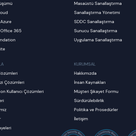
nüşümü
Masaüstü Sanallaştırma
loud
Sanallaştırma Yönetimi
 Azure
SDDC Sanallaştırma
 Office 365
Sunucu Sanallaştırma
ndation
Uygulama Sanallaştırma
ite
LA
KURUMSAL
Çözümleri
Hakkımızda
zi Çözümleri
İnsan Kaynakları
on Kullanıcı Çözümleri
Müşteri Şikayet Formu
ri
Sürdürülebilirlik
imiz
Politika ve Prosedürler
r
İletişim
ayeleri