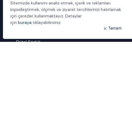
Politika ve Prosedürler
Sitemizde kullanımı analiz etmek, içerik ve reklamları
kişiselleştirmek, ölçmek ve ziyaret tercihlerinizi hatırlamak
İletişim
için çerezler kullanmaktayız. Detaylar
için
buraya
tıklayabilirsiniz.
ÖNE ÇIKANLAR
Tamam
Bulut Dönüşümü
Dijital Sözlük
ideal IDM
Mobil Yaka
Yönetilen Hizmetler