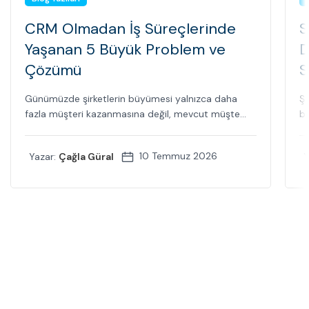
CRM Olmadan İş Süreçlerinde
S
Yaşanan 5 Büyük Problem ve
D
Çözümü
S
Günümüzde şirketlerin büyümesi yalnızca daha
Şi
fazla müşteri kazanmasına değil, mevcut müşte...
bi
10 Temmuz 2026
Yazar:
Çağla Güral
Y