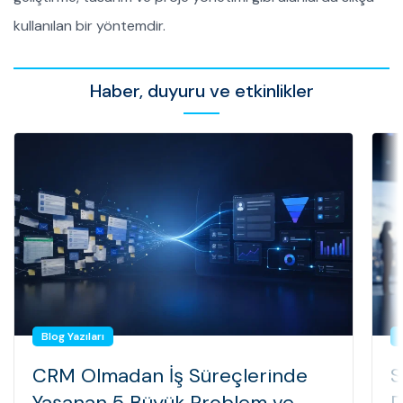
kullanılan bir yöntemdir.
Haber, duyuru ve etkinlikler
Blog Yazıları
CRM Olmadan İş Süreçlerinde
S
Yaşanan 5 Büyük Problem ve
D