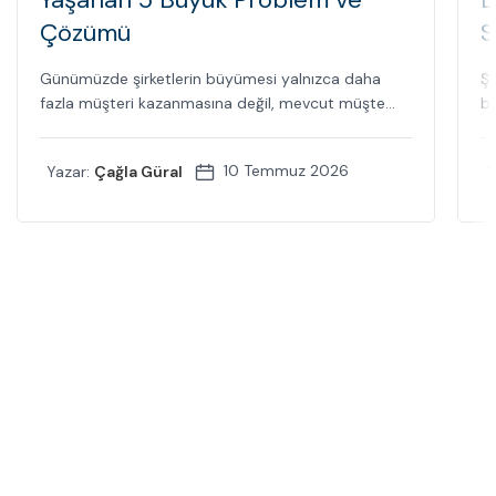
Çözümü
S
Günümüzde şirketlerin büyümesi yalnızca daha
Şi
fazla müşteri kazanmasına değil, mevcut müşte...
bi
10 Temmuz 2026
Yazar:
Çağla Güral
Y