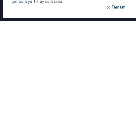
için
buraya
tıklayabilirsiniz.
Tamam
ÖNE ÇIKANLAR
Bulut Dönüşümü
Dijital Sözlük
ideal IDM
Mobil Yaka
Yönetilen Hizmetler