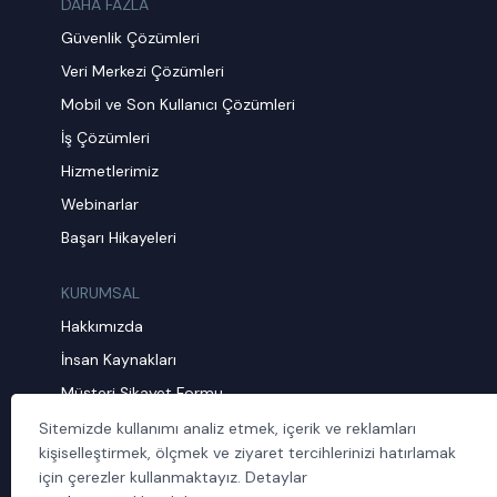
DAHA FAZLA
Güvenlik Çözümleri
Veri Merkezi Çözümleri
Mobil ve Son Kullanıcı Çözümleri
İş Çözümleri
Hizmetlerimiz
Webinarlar
Başarı Hikayeleri
KURUMSAL
Hakkımızda
İnsan Kaynakları
Müşteri Şikayet Formu
Sürdürülebilirlik
Sitemizde kullanımı analiz etmek, içerik ve reklamları
kişiselleştirmek, ölçmek ve ziyaret tercihlerinizi hatırlamak
Politika ve Prosedürler
için çerezler kullanmaktayız. Detaylar
İletişim