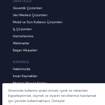
DAHA FAZLA
Güvenlik Çözümleri
Veri Merkezi Çözümleri
Mobil ve Son Kullanıcı Çözümleri
İş Çözümleri
Hizmetlerimiz
Webinarlar
Başarı Hikayeleri
KURUMSAL
Hakkımızda
İnsan Kaynakları
Müşteri Şikayet Formu
Sürdürülebilirlik
Sitemizde kullanımı analiz etmek, içerik ve reklamları
kişiselleştirmek, ölçmek ve ziyaret tercihlerinizi hatırlamak
Politika ve Prosedürler
için çerezler kullanmaktayız. Detaylar
İletişim