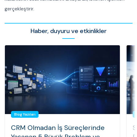
gerçekleştirir.
Haber, duyuru ve etkinlikler
Blog Yazıları
CRM Olmadan İş Süreçlerinde
S
Yaşanan 5 Büyük Problem ve
D