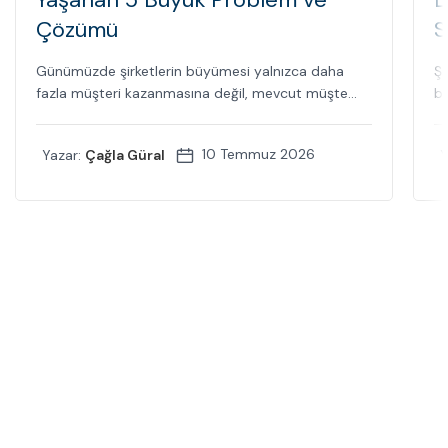
Çözümü
S
Günümüzde şirketlerin büyümesi yalnızca daha
Şi
fazla müşteri kazanmasına değil, mevcut müşte...
bi
10 Temmuz 2026
Yazar:
Çağla Güral
Y