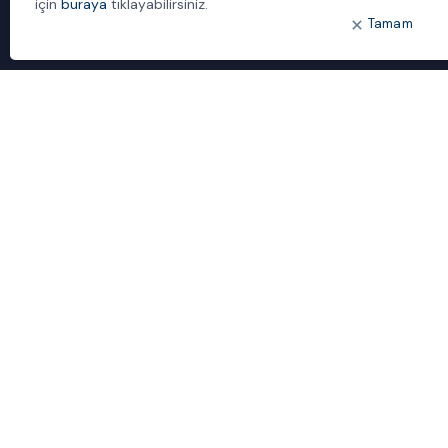
için
buraya
tıklayabilirsiniz.
Tamam
ÖNE ÇIKANLAR
Bulut Dönüşümü
Dijital Sözlük
ideal IDM
Mobil Yaka
Yönetilen Hizmetler