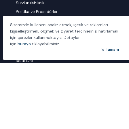
Sürdürülebilirlik
Politika ve Prosedürler
İletişim
Sitemizde kullanımı analiz etmek, içerik ve reklamları
kişiselleştirmek, ölçmek ve ziyaret tercihlerinizi hatırlamak
ÖNE ÇIKANLAR
için çerezler kullanmaktayız. Detaylar
Bulut Dönüşümü
için
buraya
tıklayabilirsiniz.
Tamam
Dijital Sözlük
ideal IDM
Mobil Yaka
Yönetilen Hizmetler