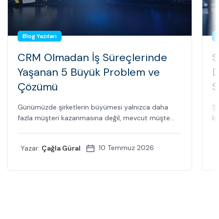
Blog Yazıları
CRM Olmadan İş Süreçlerinde
S
Yaşanan 5 Büyük Problem ve
D
Çözümü
S
Günümüzde şirketlerin büyümesi yalnızca daha
Şi
fazla müşteri kazanmasına değil, mevcut müşte...
bi
10 Temmuz 2026
Yazar:
Çağla Güral
Y