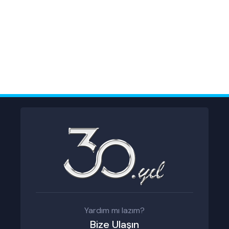
Yardım mı lazım?
Bize Ulaşın