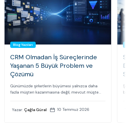
Blog Yazıları
CRM Olmadan İş Süreçlerinde
S
Yaşanan 5 Büyük Problem ve
D
Çözümü
S
Günümüzde şirketlerin büyümesi yalnızca daha
Şi
fazla müşteri kazanmasına değil, mevcut müşte...
bi
10 Temmuz 2026
Yazar:
Çağla Güral
Y