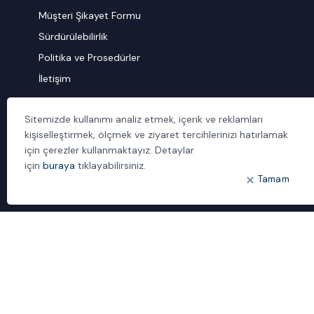
Müşteri Şikayet Formu
Sürdürülebilirlik
Politika ve Prosedürler
İletişim
ÖNE ÇIKANLAR
Sitemizde kullanımı analiz etmek, içerik ve reklamları
kişiselleştirmek, ölçmek ve ziyaret tercihlerinizi hatırlamak
Bulut Dönüşümü
için çerezler kullanmaktayız. Detaylar
Dijital Sözlük
için
buraya
tıklayabilirsiniz.
ideal IDM
Tamam
Mobil Yaka
Yönetilen Hizmetler