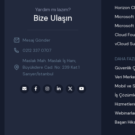
Horizon C
Yardım mı lazım?
Bize Ulaşın
Microsoft
Microsoft
Cloud Fou
Mesaj Gönder
vCloud Su
0212 337 0707
DAHA FAZ
Maslak Mah. Maslak İş Hanı,
Büyükdere Cad. No: 239 Kat:1
Güvenlik 
Sarıyer/İstanbul
Veri Merke
Mobil ve S
İş Çözümle
Hizmetler
Webinarla
Başarı Hik