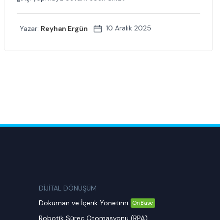
10 Aralık 2025
Yazar:
Reyhan Ergün
DİJİTAL DÖNÜŞÜM
Doküman ve İçerik Yönetimi
OnBase
Robotik Süreç Otomasyonu (RPA)