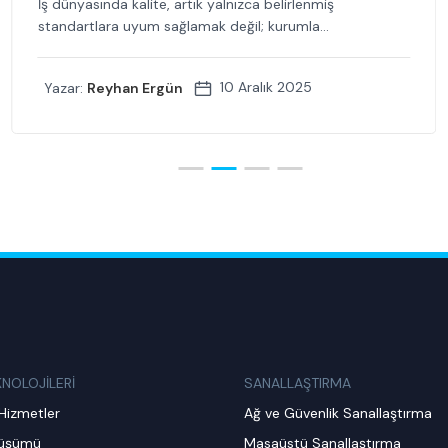
İş dünyasında kalite, artık yalnızca belirlenmiş
standartlara uyum sağlamak değil; kurumla...
10 Aralık 2025
Yazar:
Reyhan Ergün
KNOLOJİLERİ
SANALLAŞTIRMA
Hizmetler
Ağ ve Güvenlik Sanallaştırma
nüşümü
Masaüstü Sanallaştırma