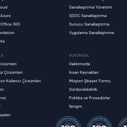
loud
Sanallaştırma Yönetimi
 Azure
SDDC Sanallaştırma
 Office 365
Sunucu Sanallaştırma
ndation
Uygulama Sanallaştırma
ite
LA
KURUMSAL
Çözümleri
Hakkımızda
zi Çözümleri
İnsan Kaynakları
on Kullanıcı Çözümleri
Müşteri Şikayet Formu
ri
Sürdürülebilirlik
imiz
Politika ve Prosedürler
r
İletişim
ayeleri