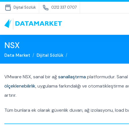
Dijital Sözlük
0212 337 0707
NSX
Data Market
Dijital Sözlük
VMware NSX, sanal bir ağ
sanallaştırma
platformudur. Sanal v
ölçeklenebilirlik
, uygulama farkındalığı ve otomatikleştirme av
artırır.
Tüm bunlara ek olarak güvenlik duvarı, ağ izolasyonu, load b