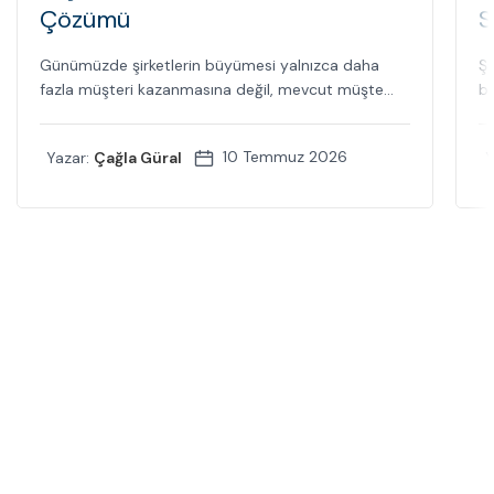
Çözümü
S
Günümüzde şirketlerin büyümesi yalnızca daha
Şi
fazla müşteri kazanmasına değil, mevcut müşte...
bi
10 Temmuz 2026
Yazar:
Çağla Güral
Y