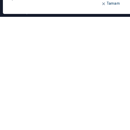
Tamam
ÖNE ÇIKANLAR
Bulut Dönüşümü
Dijital Sözlük
ideal IDM
Mobil Yaka
Yönetilen Hizmetler