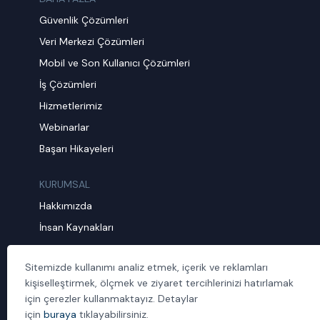
Güvenlik Çözümleri
Veri Merkezi Çözümleri
Mobil ve Son Kullanıcı Çözümleri
İş Çözümleri
Hizmetlerimiz
Webinarlar
Başarı Hikayeleri
KURUMSAL
Hakkımızda
İnsan Kaynakları
Müşteri Şikayet Formu
Sitemizde kullanımı analiz etmek, içerik ve reklamları
Sürdürülebilirlik
kişiselleştirmek, ölçmek ve ziyaret tercihlerinizi hatırlamak
Politika ve Prosedürler
için çerezler kullanmaktayız. Detaylar
İletişim
için
buraya
tıklayabilirsiniz.