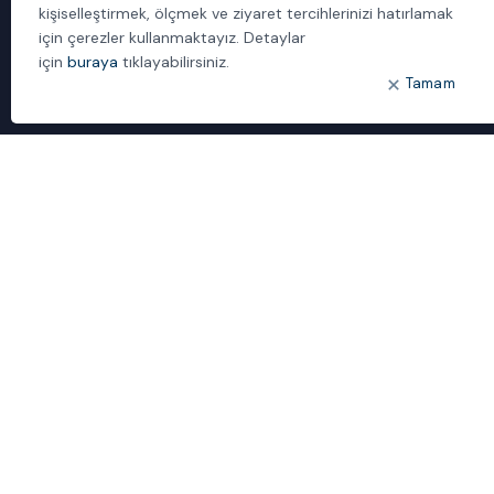
kişiselleştirmek, ölçmek ve ziyaret tercihlerinizi hatırlamak
İletişim
için çerezler kullanmaktayız. Detaylar
için
buraya
tıklayabilirsiniz.
ÖNE ÇIKANLAR
Tamam
Bulut Dönüşümü
Dijital Sözlük
ideal IDM
Mobil Yaka
Yönetilen Hizmetler