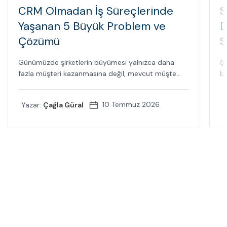
CRM Olmadan İş Süreçlerinde
S
Yaşanan 5 Büyük Problem ve
D
Çözümü
S
Günümüzde şirketlerin büyümesi yalnızca daha
Şi
fazla müşteri kazanmasına değil, mevcut müşte...
bi
10 Temmuz 2026
Yazar:
Çağla Güral
Y